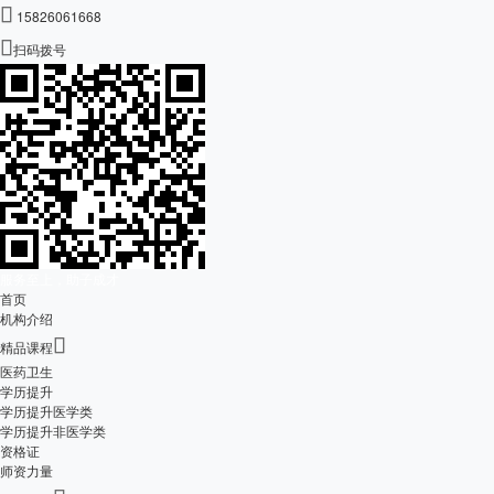

15826061668

扫码拨号
服务至上，助子成才
首页
机构介绍

精品课程
医药卫生
学历提升
学历提升医学类
学历提升非医学类
资格证
师资力量