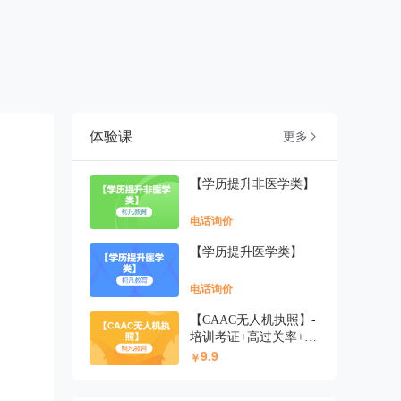
体验课
更多

【学历提升非医学类】
电话询价
【学历提升医学类】
电话询价
【CAAC无人机执照】-
培训考证+高过关率+1v
9.9
1报考指导
￥