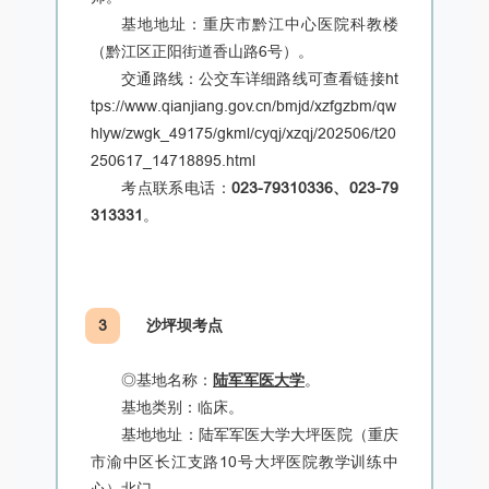
基地地址：重庆市黔江中心医院科教楼
（黔江区正阳街道香山路6号）。
交通路线：公交车详细路线可查看链接ht
tps://www.qianjiang.gov.cn/bmjd/xzfgzbm/qw
hlyw/zwgk_49175/gkml/cyqj/xzqj/202506/t20
250617_14718895.html
考点联系电话：
023-79310336、023-79
313331
。
3
沙坪坝考点
◎基地名称：
陆军军医大学
。
基地类别：临床。
基地地址：陆军军医大学大坪医院（重庆
市渝中区长江支路10号大坪医院教学训练中