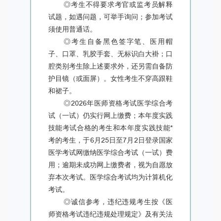
◎考生不得要求考官或监考员解释
试题，如遇问题，可举手询问；参加考试
须使用普通话。
◎考生自备黑色签字笔、医用帽
子、口罩、乳胶手套、无标识白大褂；口
腔类别考生除上述要求外，还另需自备防
护目镜（或面屏）。女性考生不穿高跟鞋
和裙子。
◎2026年医师资格考试医学综合考
试（一试）仍实行网上缴费；本年度实践
技能考试合格的考生和本年度实践技能*
考的考生，于6月25日至7月2日登录国家
医学考试网缴纳医学综合考试（一试）费
用；逾期未成功网上缴费者，视为自愿放
弃本次考试。医学综合考试均为计算机化
考试。
◎诚信参考，违纪违规考生按《医
师资格考试违纪违规处理规定》及有关法