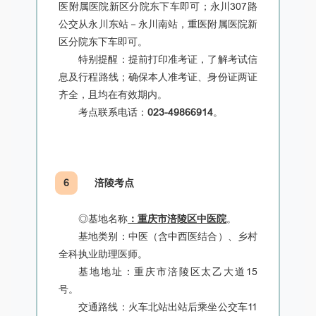
医附属医院新区分院东下车即可；永川307路
公交从永川东站－永川南站，重医附属医院新
区分院东下车即可。
特别提醒：提前打印准考证，了解考试信
息及行程路线；确保本人准考证、身份证两证
齐全，且均在有效期内。
考点联系电话：
023-49866914
。
6
涪陵考点
◎
基地名称
：重庆市涪陵区中医院
。
基地类别：中医（含中西医结合）、乡村
全科执业助理医师。
基地地址：重庆市涪陵区太乙大道15
号。
交通路线：火车北站出站后乘坐公交车11