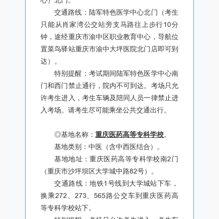
心）北门。
交通路线：陆军特色医学中心北门（考生
只能从肖家湾公交站旁支马路往上步行10分
钟，途经重庆市渝中区职业教育中心，导航位
置菜鸟驿站重庆市渝中大坪医院北门店即可到
达）。
特别提醒：考试期间陆军特色医学中心南
门和西门禁止通行，院内不可到达。考场只允
许考生进入，考生车辆及陪同人员一律禁止进
入考场。请考生尽可能乘坐公共交通出行。
◎基地名称：
重庆医药高等专科学校
。
基地类别：中医（含中西医结合）。
基地地址：重庆医药高等专科学校南2门
（重庆市沙坪坝区大学城中路82号）。
交通路线：地铁1号线到大学城站下车，
换乘272、273、565路公交车到重庆医药高
等专科学校站下。