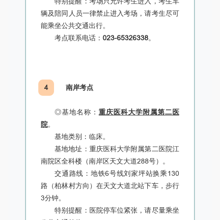
特别提醒：考场只允许考生进入，考生车
辆及陪同人员一律禁止进入考场，请考生尽可
能乘坐公共交通出行。
考点联系电话：
023-65326338
。
4
南岸考点
◎
基地名称：
重庆医科大学附属第二医
院
。
基地类别：临床。
基地地址：重庆医科大学附属第二医院江
南院区全科楼（南岸区天文大道288号）。
交通路线：地铁6号线刘家坪站换乘130
路（柏林村方向）在天文大道北站下车，步行
3分钟。
特别提醒：医院
停车位紧张，请尽量乘坐