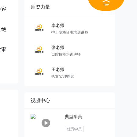
师资力量
更多

最容
李老师
杜绝
护士资格证书培训讲师
张老师
对审
口腔技能培训讲师
王老师
执业/助理医师
视频中心
典型学员
优秀学员