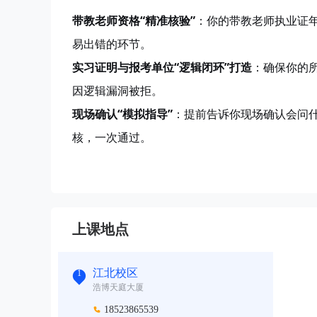
带教老师资格
“精准核验”
：你的带教老师执业证
易出错的环节。
实习证明与报考单位
“逻辑闭环”打造
：确保你的
因逻辑漏洞被拒。
现场确认
“模拟指导”
：提前告诉你现场确认会问
核，一次通过。
上课地点
江北校区
1
浩博天庭大厦
18523865539
