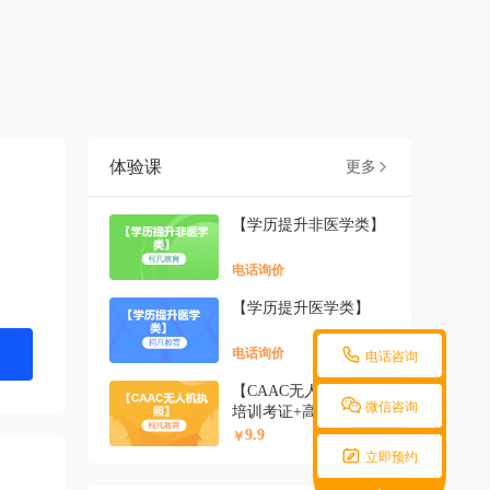
体验课
更多

【学历提升非医学类】
电话询价
【学历提升医学类】

电话询价
电话咨询
【CAAC无人机执照】-

微信咨询
培训考证+高过关率+1v
1报考指导
9.9
￥

立即预约