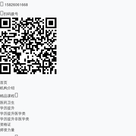

15826061668

扫码拨号
服务至上，助子成才
首页
机构介绍

精品课程
医药卫生
学历提升
学历提升医学类
学历提升非医学类
资格证
师资力量