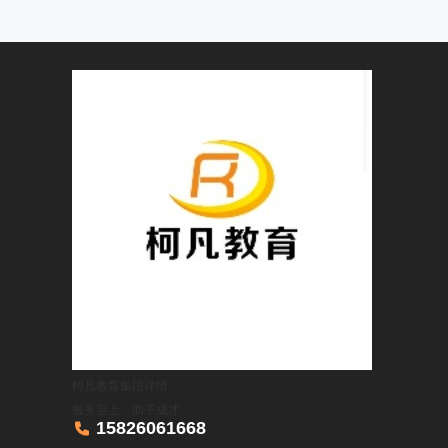
柯凡教育集团
详情
服务至上，助子成才

15826061668