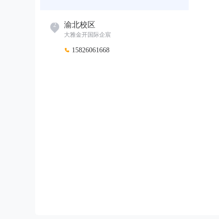
渝北校区
2
大雅金开国际企宸
15826061668
